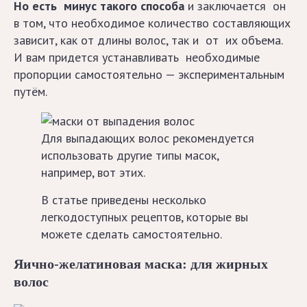
Но есть минус такого способа
и заключается он
в том, что необходимое количество составляющих
Борода
зависит, как от длины волос, так и от их объема.
и усы
И вам придется устанавливать необходимые
пропорции самостоятельно — экспериментальным
Растим,
путём.
стрижём,
ухаживаем
Для выпадающих волос рекомендуется
использовать другие типы масок,
Средства и
например, вот этих.
инструменты
В статье приведены несколько
Причёски
легкодоступных рецептов, которые вы
можете сделать самостоятельно.
Вечерние
Яично-желатиновая маска: для жирных
прически
волос