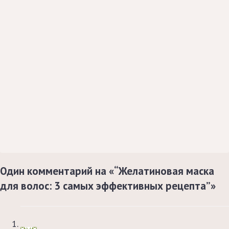
календарь
стрижек
с
подобными
рекомендациями!
Календарь
стрижек
на
июль
2020
—
узнаем
в
какие
Один комментарий на «“Желатиновая маска
дни
этого
для волос: 3 самых эффективных рецепта”»
месяца
можно
стричь
и