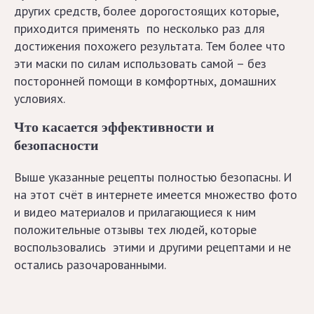
на
других средств, более дорогостоящих которые,
каждый
приходится применять по несколько раз для
день
месяца
достижения похожего результата. Тем более что
с
эти маски по силам использовать самой – без
рекомендациями
посторонней помощи в комфортных, домашних
и
условиях.
пояснениями!
Что касается эффективности и
безопасности
В
какие
Выше указанные рецепты полностью безопасны. И
дни
на этот счёт в интернете имеется множество фото
августа
2020
и видео материалов и прилагающиеся к ним
можно
положительные отзывы тех людей, которые
стричь
воспользовались этими и другими рецептами и не
и
остались разочарованными.
красить
волосы:
лунный