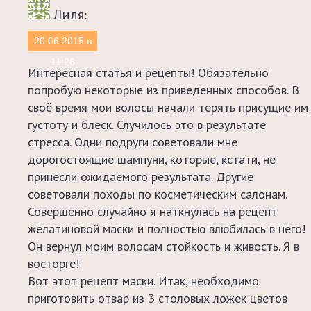
красить
Лиля
:
волосы!
20.06.2015 в
11:26
Интересная статья и рецепты! Обязательно
Стрижка
и
попробую некоторые из приведенных способов. В
окрашивание
своё время мои волосы начали терять присущие им
волос
густоту и блеск. Случилось это в результате
в
стресса. Одни подруги советовали мне
июне
дорогостоящие шампуни, которые, кстати, не
2020
—
принесли ожидаемого результата. Другие
лунный
советовали походы по косметическим салонам.
календарь
Совершенно случайно я наткнулась на рецепт
на
желатиновой маски и полностью влюбилась в него!
каждый
Он вернул моим волосам стойкость и живость. Я в
день
восторге!
этого
месяца
Вот этот рецепт маски. Итак, необходимо
с
приготовить отвар из 3 столовых ложек цветов
необходимыми