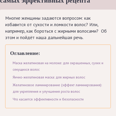
самых эффективных рецепта
Многие женщины задаются вопросом: как
избавится от сухости и ломкости волос? Или,
например, как бороться с жирными волосами? Об
Заплетаем
Летние
этом и пойдёт наша дальнейшая речь.
колосок
прически
своими
руками
Оглавление:
Маска желатиновая на молоке: для окрашенных, сухих и
Двойная
секущихся волос
коса
своими
Яично-желатиновая маска: для жирных волос
руками
Желатиновое ламинирование (эффект ламинирования):
для укрепления и улучшения роста волос
Причёски
Что касается эффективности и безопасности
Карта