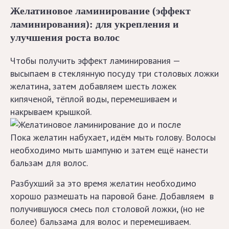
Желатиновое ламинирование (эффект
ламинирования): для укрепления и
Прически
улучшения роста волос
на
каждый
Чтобы получить эффект ламинирования —
день
высыпаем в стеклянную посуду три столовых ложки
желатина, затем добавляем шесть ложек
Прически
кипяченой, тёплой воды, перемешиваем и
с чёлкой
накрываем крышкой.
Свадебные
Пока желатин набухает, идём мыть голову. Волосы
прически
необходимо мыть шампуню и затем ещё нанести
бальзам для волос.
Проблемы
Разбухший за это время желатин необходимо
хорошо размешать на паровой бане. Добавляем в
Выпадение
получившуюся смесь пол столовой ложки, (но не
более) бальзама для волос и перемешиваем.