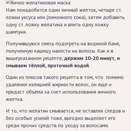
Модные
прически
Нам понадобится один яичный желток, четыре ст.
ложки уксуса или (лимонного сока), затем добавить
одну ст. ложку желатина и влить одну ложку
Праздничные
шампуня.
прически
Получившуюся смесь подогреть на водяной бане,
На
полученную кашицу нанести на волосы. Как и в
Новый
вышеуказанном рецепте,
держим 10-20 минут, и
год
смываем тёплой, проточной водой
.
Один из плюсов такого рецепта в том, что помимо
Прически
удаления излишней жирности волос, он ещё и
для
придаст объема за счет использования яичного
девочек
желтка.
И то, что желатин смывается, не оставляя следов и
Прически
без особых усилий тоже, выгодно выделяет его
из
среди прочих средств по уходу за волосами.
косичек