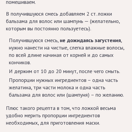
помешиваем.
Советы
В получившуюся смесь добавляем 2 ст. ложки
бальзама для волос или шампунь — (желательно,
Лунный
которым вы постоянно пользуетесь).
календарь
Получившуюся смесь,
не дожидаясь загустения
,
стрижек
нужно нанести на чистые, слегка влажные волосы,
по всей длине начиная от корней и до самых
2019
кончиков.
И держим от 10 до 20 минут, после чего смыть.
2020
Пропорции нужных ингредиентов – одна часть
желатина, три части молока и одна часть
Модные
бальзама для волос или (шампуня) – по желанию.
тенденции
Плюс такого рецепта в том, что ложкой весьма
и новости
удобно мерить пропорции ингредиентов
необходимых, для приготовления маски.
Мужчинам