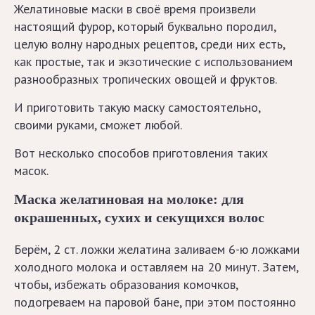
Желатиновые маски в своё время произвели
сайта
настоящий фурор, который буквально породил,
целую волну народных рецептов, среди них есть,
как простые, так и экзотические с использованием
Истории
разнообразных тропических овощей и фруктов.
о
волосах
И приготовить такую маску самостоятельно,
своими руками, сможет любой.
Звёздные
Вот несколько способов приготовления таких
масок.
Личные
Маска желатиновая на молоке: для
окрашенных, сухих и секущихся волос
Краска
для
Берём, 2 ст. ложки желатина заливаем 6-ю ложками
волос
холодного молока и оставляем на 20 минут. Затем,
чтобы, избежать образования комочков,
Бренды
подогреваем на паровой бане, при этом постоянно