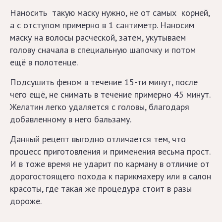
Лечение
Наносить такую маску нужно, не от самых корней,
и уход
а с отступом примерно в 1 сантиметр. Наносим
маску на волосы расческой, затем, укутываем
Средства
голову сначала в специальную шапочку и потом
для
ещё в полотенце.
волос
Подсушить феном в течение 15-ти минут, после
чего ещё, не снимать в течение примерно 45 минут.
Последние
Универсальные
Желатин легко удаляется с головы, благодаря
публикации
рецепты
добавленному в него бальзаму.
Данный рецепт выгодно отличается тем, что
Лунный
процесс приготовления и применения весьма прост.
календарь
И в тоже время не ударит по карману в отличие от
стрижек
дорогостоящего похода к парикмахеру или в салон
и
красоты, где такая же процедура стоит в разы
окрашивания
дороже.
волос
в